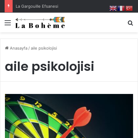
Peste Noire
Menü
A
Anasayfa
/
aile psikolojisi
aile psikolojisi