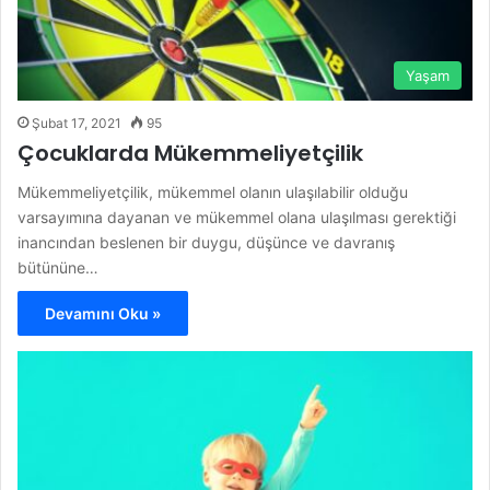
Yaşam
Şubat 17, 2021
95
Çocuklarda Mükemmeliyetçilik
Mükemmeliyetçilik, mükemmel olanın ulaşıla​bilir​ olduğu
varsayımına dayanan ve mükemmel olana ulaşılması g​erektiği​
inancından beslenen bir duygu, düşünce ve davranış
bütününe…
Devamını Oku »