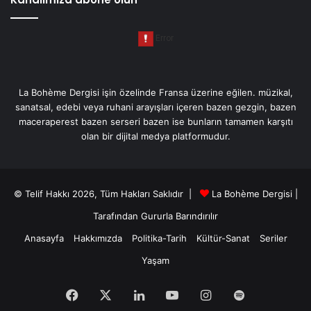
La Bohème Dergisi işin özelinde Fransa üzerine eğilen. müzikal,
sanatsal, edebi veya ruhani arayışları içeren bazen gezgin, bazen
maceraperest bazen serseri bazen ise bunların tamamen karşıtı
olan bir dijital medya platformudur.
© Telif Hakkı 2026, Tüm Hakları Saklıdır |
La Bohème Dergisi
|
Tarafından Gururla Barındırılır
Anasayfa
Hakkımızda
Politika-Tarih
Kültür-Sanat
Seriler
Yaşam
Facebook
X
LinkedIn
YouTube
Instagram
Spotify