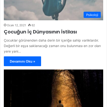
Psikoloji
Ocak 12, 2021
62
Çocuğun İç Dünyasının İstilası
Çocuklar görünenden daha derin bir içeriğe sahip varlıklardır.
Değerli bir eşya saklanacağı zaman onu bulunması en zor olan
yere yani…
Devamını Oku »