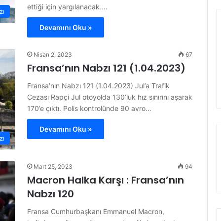
ettiği için yargılanacak.…
zı
Devamını Oku »
Nisan 2, 2023
67
Fransa’nın Nabzı 121 (1.04.2023)
Fransa’nın Nabzı 121 (1.04.2023) Jul’a Trafik
Cezası Rapçi Jul otoyolda 130’luk hız sınırını aşarak
170’e çıktı. Polis kontrolünde 90 avro…
Devamını Oku »
zı
Mart 25, 2023
94
Macron Halka Karşı : Fransa’nın
Nabzı 120
Fransa Cumhurbaşkanı Emmanuel Macron,