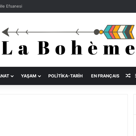
lle Efsanesi
Ra
ANAT
YAŞAM
POLITIKA-TARIH
EN FRANÇAIS