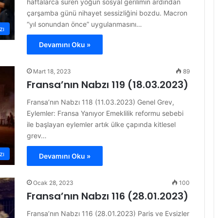
haftalarca süren yoğun sosyal gerilimin ardından
çarşamba günü nihayet sessizliğini bozdu. Macron
“yıl sonundan önce” uygulanmasını…
zı
Devamını Oku »
Mart 18, 2023
89
Fransa’nın Nabzı 119 (18.03.2023)
Fransa’nın Nabzı 118 (11.03.2023) Genel Grev,
Eylemler: Fransa Yanıyor Emeklilik reformu sebebi
ile başlayan eylemler artık ülke çapında kitlesel
grev…
zı
Devamını Oku »
Ocak 28, 2023
100
Fransa’nın Nabzı 116 (28.01.2023)
Fransa’nın Nabzı 116 (28.01.2023) Paris ve Evsizler