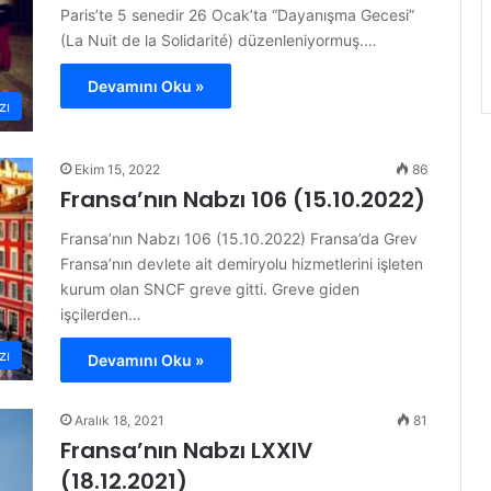
Paris’te 5 senedir 26 Ocak’ta “Dayanışma Gecesi”
(La Nuit de la Solidarité) düzenleniyormuş.…
Devamını Oku »
zı
Ekim 15, 2022
86
Fransa’nın Nabzı 106 (15.10.2022)
Fransa’nın Nabzı 106 (15.10.2022) Fransa’da Grev
Fransa’nın devlete ait demiryolu hizmetlerini işleten
kurum olan SNCF greve gitti. Greve giden
işçilerden…
zı
Devamını Oku »
Aralık 18, 2021
81
Fransa’nın Nabzı LXXIV
(18.12.2021)