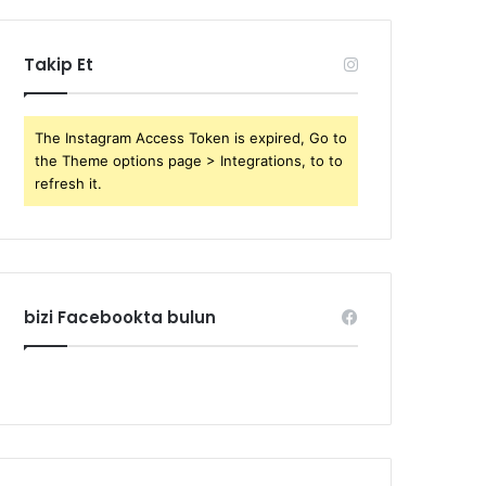
Takip Et
The Instagram Access Token is expired, Go to
the Theme options page > Integrations, to to
refresh it.
bizi Facebookta bulun