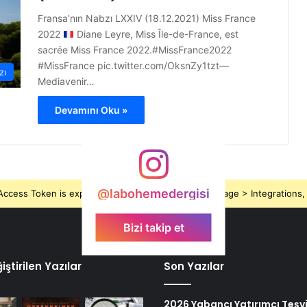
Fransa’nın Nabzı LXXIV (18.12.2021) Miss France
2022
Diane Leyre, Miss Île-de-France, est
sacrée Miss France 2022.#MissFrance2022
#MissFrance pic.twitter.com/OksnZy1tzt—
zı
Mediavenir…
Devamını Oku »
@labohemedergisi
ccess Token is expired, Go to the Theme options page > Integrations, t
Bizi takip et
ştirilen Yazılar
Son Yazılar
2026 Yabancı Yatırımcı Teşvi