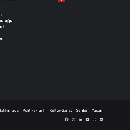
n
culuğu
ol
sı
26
Hakkımızda
Politika-Tarih
Kültür-Sanat
Seriler
Yaşam
Facebook
X
LinkedIn
YouTube
Instagram
Spotify