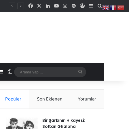
Facebook
X
LinkedIn
YouTube
Instagram
Spotify
Kayıt Ol
Kenar Bölmesi
Arama yap ..
stgele Makale
Kenar Bölmesi
Dış görünümü değiştir
Arama
yap
...
Popüler
Son Eklenen
Yorumlar
Bir Şarkının Hikayesi:
Soltan Ghalbha