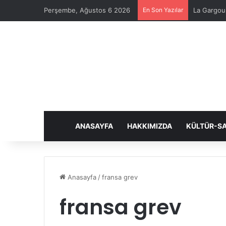
Perşembe, Ağustos 6 2026
En Son Yazılar
La Gargoui
ANASAYFA
HAKKIMIZDA
KÜLTÜR-S
Anasayfa
/
fransa grev
fransa grev