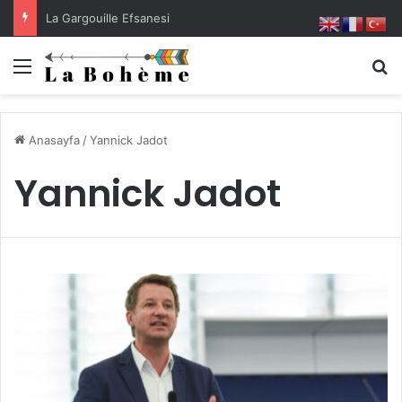
La Gargouille Efsanesi
Menü
A
Anasayfa
/
Yannick Jadot
Yannick Jadot