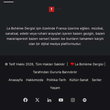
La Bohème Dergisi işin özelinde Fransa üzerine eğilen. müzikal,
sanatsal, edebi veya ruhani arayışları içeren bazen gezgin, bazen
maceraperest bazen serseri bazen ise bunların tamamen karşıtı
olan bir dijital medya platformudur.
© Telif Hakkı 2026, Tüm Hakları Saklıdır |
La Bohème Dergisi
|
Tarafından Gururla Barındırılır
Anasayfa
Hakkımızda
Politika-Tarih
Kültür-Sanat
Seriler
Yaşam
Facebook
X
LinkedIn
YouTube
Instagram
Spotify