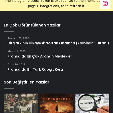
The Instagram Access Token is expired, Go to the Theme options
page > Integrations, to to refresh it.
En Çok Görüntülenen Yazılar
Temmuz 28, 2020
Bir Şarkının Hikayesi: Soltan Ghalbha (Kalbimin Sultanı)
Mayıs 11, 2023
Fransa’da En Çok Aranan Meslekler
Ocak 20, 2023
Fransa’da Bir Türk Rapçi : Kvra
Son Değiştirilen Yazılar